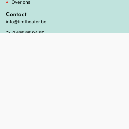
Over ons
Contact
info@timtheater.be
0485 85 94 80
BE 0478.002.142 (JODA bv)
Inschrijven nieuwsbrief
Socials
Facebook
Linkedin
Instagram