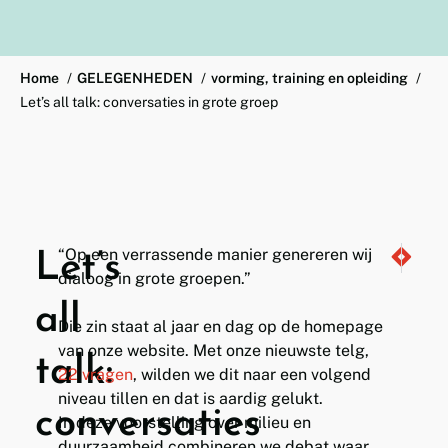
Home
GELEGENHEDEN
vorming, training en opleiding
Let’s all talk: conversaties in grote groep
“Op een verrassende manier genereren wij
Let’s
TIM steekt
Ge moest
dialoog in grote groepen.”
all
Die zin staat al jaar en dag op de homepage
van onze website. Met onze nieuwste telg,
talk:
22 vragen
, wilden we dit naar een volgend
niveau tillen en dat is aardig gelukt.
conversaties
In deze voorstelling over milieu en
duurzaamheid combineren we debat waar