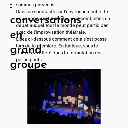
:
sommes parvenus.
Dans ce spectacle sur l'environnement et le
conversations
développement durable, nous combinons un
débat auquel tout le monde peut participer,
en
avec de l'improvisation théâtrale.
Lisez ci-dessous comment cela s'est passé
lors de la première. En italique, vous le
grand
trouverez reflété dans la formulation des
participants.
groupe