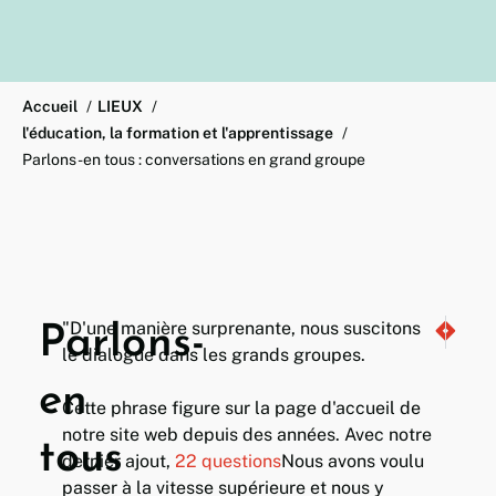
Accueil
LIEUX
l'éducation, la formation et l'apprentissage
Parlons-en tous : conversations en grand groupe
"D'une manière surprenante, nous suscitons
Parlons-
TIM se m
Ge deva
le dialogue dans les grands groupes.
en
Cette phrase figure sur la page d'accueil de
notre site web depuis des années. Avec notre
tous
dernier ajout,
22 questions
Nous avons voulu
passer à la vitesse supérieure et nous y