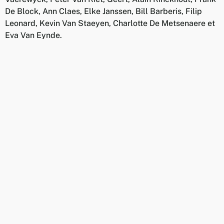
De Block, Ann Claes, Elke Janssen, Bill Barberis, Filip
Leonard, Kevin Van Staeyen, Charlotte De Metsenaere et
Eva Van Eynde.
Nous remercions également : Philip Masure, Tom
Tollenaere, Mieke Van Dessel, Kathleen Cortens, Han
Lasseel, Karen Aerts, Els Lenaerts, Erwin Scheepmans,
Willem Nelissen, Klaas Vandenbroeck, Eva Demulder /
Wisper, Bart Fets, Martin Ophoven.
Menu
Accueil
Blog
Les Thèmes
Références
Formules
Vidéos