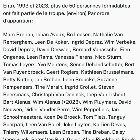
Entre 1993 et 2023, plus de 50 personnes formidables
ont fait partie de la troupe. (environ) Par ordre
d'apparition :
Marc Breban, Johan Avoux, Bo Loosen, Nathalie Van
Renterghem, Leen De Koker, Ingrid Deprez, Wim Verbeke,
David Deprez, David Derwael, Bernard Vanassche, Fien
Ongenae, Leen Rams, Vanessa Fierens, Nico Sturm,
Tomas Leyers, Yvo Mentens, Senne Dehandschutter, Bert
Van Puyenbroeck, Geert Rogiers, Kathleen Brusselmans,
Betty Kutten, Jan Breban, Leen Broucke, Suzanne
Kempeneers, Tine Marain, Ingrid Crollet, Steven
Beersmans, Christoph Van Doninck, Joep Van Lishout,
Bart Alenus, Wim Alenus (+2023), Wim Pluymers, David
Nouwen, Didier Vander Perre, Wim Poppeliers, Jan
Schoolmeesters, Koen De Broeck, Tom Tiels, Tanguy
Scorpati, Leen Van Barel, Joke Luyten, Karlien Devos,
Thierry Willemaers, Leen Breban, Tine Breban, Daisy
Vaerewyck, Peter Van Riet, Geert, Alain Rinckhout, Frank