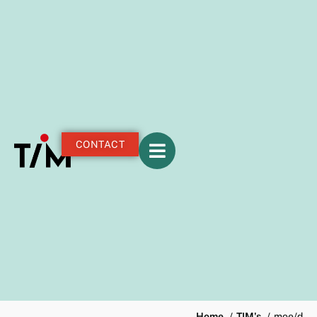
CONTACT
Home
TIM's
moe/d