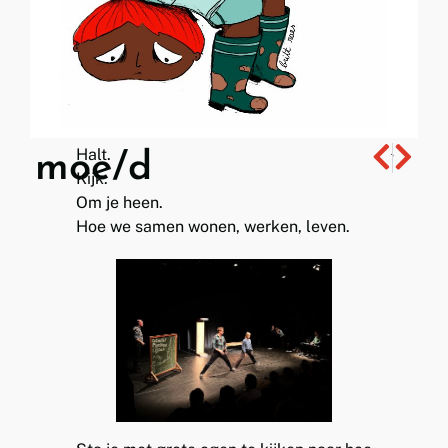
Halt.
moe/d
‘t Zal welzijn!
Take Care
Kijk.
Om je heen.
Hoe we samen wonen, werken, leven.