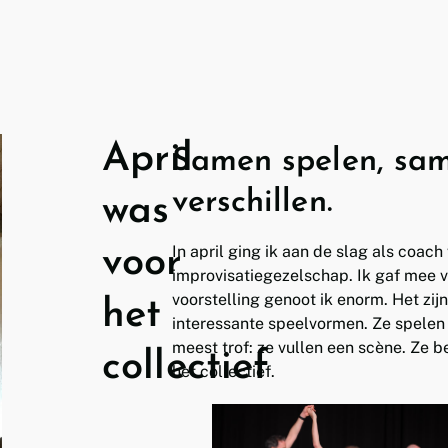
April
Samen spelen, sam
verschillen.
was
In april ging ik aan de slag als coach
voor
improvisatiegezelschap. Ik gaf mee v
voorstelling genoot ik enorm. Het zij
het
interessante speelvormen. Ze spelen m
meest trof: ze vullen een scène. Ze 
collectief
het collectief.