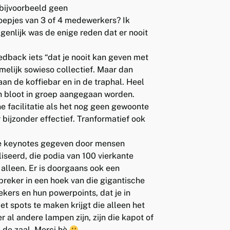
bijvoorbeeld geen
oepjes van 3 of 4 medewerkers? Ik
genlijk was de enige reden dat er nooit
eedback iets “dat je nooit kan geven met
melijk sowieso collectief. Maar dan
n de koffiebar en in de traphal. Heel
 bloot in groep aangegaan worden.
 facilitatie als het nog geen gewoonte
 bijzonder effectief. Tranformatief ook
 keynotes gegeven door mensen
iseerd, die podia van 100 vierkante
 alleen. Er is doorgaans ook een
preker in een hoek van die gigantische
ekers en hun powerpoints, dat je in
et spots te maken krijgt die alleen het
r al andere lampen zijn, zijn die kapot of
s de zaal. Merci hè