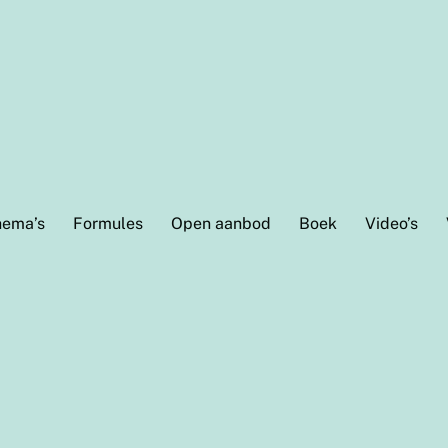
hema’s
Formules
Open aanbod
Boek
Video’s