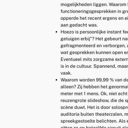
mogelijkheden liggen. Waarom 
functioneringsgesprekken in gr
opperde het recent ergens en ei
aan gedacht was.
Hoezo is persoonlijke instant f
getuigen erbij”? Het gebeurt na
gefragmenteerd en verborgen, aa
wat gesprekken kunnen open en
Eventueel mits zorgzame externe
is in de cultuur. Spannend, maar
vaak.
Waarom worden 99,99 % van de
alleen? Zij hebben het genormal
meter met 1 mens. Ok, niet echt
reuzengrote slideshow, die de s
scène duwt. Het is door solospr
auditoria buiten theaterzalen, m
spreekgestoelte belichten. Als e
zitten ze op hetzelfde circuit al