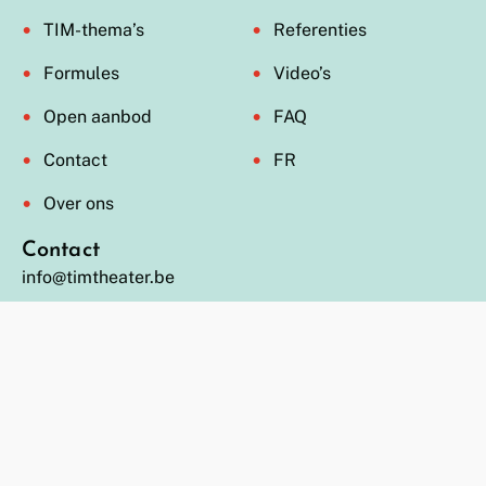
TIM-thema’s
Referenties
Formules
Video’s
Open aanbod
FAQ
Contact
FR
Over ons
Contact
info@timtheater.be
0485 85 94 80
BE 0478.002.142 (JODA bv)
Inschrijven nieuwsbrief