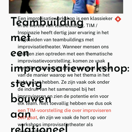
Een improvisatieworkshop is een klassieker
Teambuilding
Januari wa
Communi
in de wereld van teambuilding. TIM /
Inspinazie heeft dertig jaar ervaring in het
met
begeleiden van teambuildings met
improvisatietheater. Wanneer mensen ons
een
hebben zien optreden met een thematische
improvisatievoorstelling, komen ze vaak
improvisatieworkshop:
vertellen dat ze niet alleen genoten hebben
van de manier waarop we het thema in het
stevig
licht gezet hebben. Ze zijn vaak ook onder
de indruk van het samenspel bij het
bouwen
improviseren en zien de potentie erin voor
elk team. Niet toevallig hebben we dus ook
een TIM-voorstelling die over improviseren
aan
zelf gaat
, én zijn we vaak de hort op voor
workshops improvisatietheater als
relationeel
teambuilding.