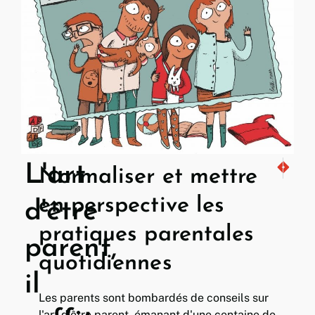
L'art
En pleine 
Il suffi
Normaliser et mettre
en perspective les
d'être
pratiques parentales
parent,
quotidiennes
il
Les parents sont bombardés de conseils sur
l'art d'être parent, émanant d'une centaine de