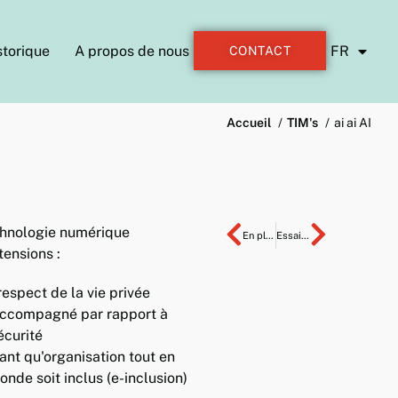
storique
A propos de nous
FR
CONTACT
Accueil
TIM's
ai ai AI
echnologie numérique
En pleine forme.
Essaim / Sans ordonnance
ensions :
respect de la vie privée
 accompagné par rapport à
écurité
ant qu'organisation tout en
onde soit inclus (e-inclusion)