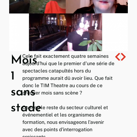
Cela fait exactement quatre semaines
Mois
Sans stad
TIM se m
aujourd'hui que le premier d'une série de
spectacles catapultés hors du
1
programme aurait dû avoir lieu. Que fait
donc le TIM Theatre au cours de ce
sans
premier mois sans scène ?
stade
Comme le reste du secteur culturel et
événementiel et les organismes de
formation, nous envisageons l'avenir
avec des points d'interrogation
croissants.