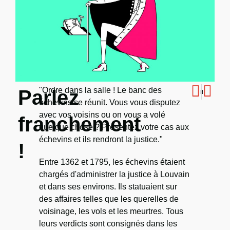
"Ordre dans la salle ! Le banc des
Parlez
Notice nécrologique
Entre deux feux
échevins se réunit. Vous vous disputez
avec vos voisins ou on vous a volé
franchement
quelque chose ? Présentez votre cas aux
échevins et ils rendront la justice."
!
Entre 1362 et 1795, les échevins étaient
chargés d'administrer la justice à Louvain
et dans ses environs. Ils statuaient sur
des affaires telles que les querelles de
voisinage, les vols et les meurtres. Tous
leurs verdicts sont consignés dans les