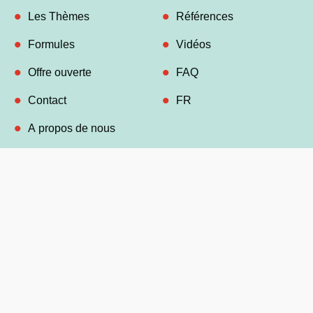
Les Thèmes
Références
Formules
Vidéos
Offre ouverte
FAQ
Contact
FR
A propos de nous
Contact
info@timtheater.be
0485 85 94 80
BE 0478.002.142 (JODA bv)
Socials
Facebook
Linkedin
Instagram